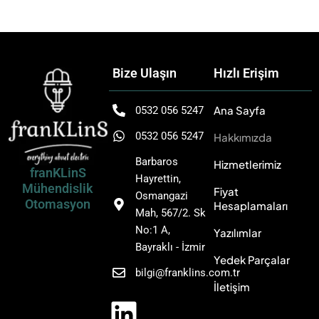
Bize Ulaşın
Hızlı Erişim
Ana Sayfa
0532 056 5247
0532 056 5247
Hakkımızda
Barbaros
Hizmetlerimiz
franKLinS
Hayrettin,
Mühendislik
Fiyat
Osmangazi
Otomasyon
Hesaplamaları
Mah, 567/2. Sk
No:1 A,
Yazılımlar
Bayraklı - İzmir
Yedek Parçalar
bilgi@franklins.com.tr
L
İletişim